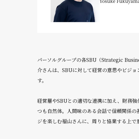
グループ財務本部 
経営管理第1室 室長
福山 陽介
Yosuke Fukuyam
パーソルグループの各SBU（Strategic 
介さんは、SBUに対して経営の意思やビジョ
す。