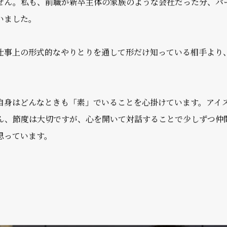
はたらきやすくなった反面、
にくい側面もあるかと思うのですが…。
実績とスキルを武器に入社する中途社員がほとんどで、「個」
せん。私も、前職が新卒主体の家族のような会社だった分、パ
いました。
仕事上の形式的なやりとりを通して形だけ知っている相手より
自身はどんなときも「素」でいることを心掛けています。アイ
ん、節度は大切ですが、心を開いて対話することで少しずつ仲