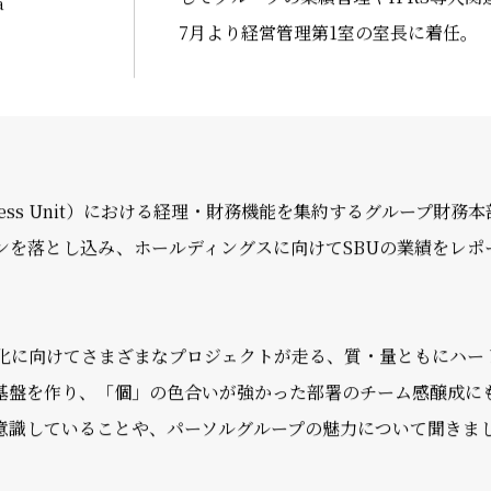
経営管理部
2021年4月中途入社。新卒で入社した
後、経営企画に異動。パーソルホール
してグループの業績管理やIFRS導入関
a
7月より経営管理第1室の室長に着任。
Business Unit）における経理・財務機能を集約するグルー
ンを落とし込み、ホールディングスに向けてSBUの業績をレ