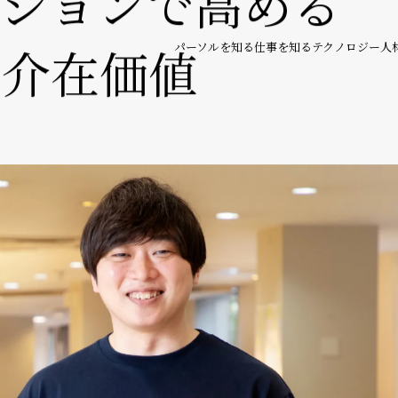
パーソルを知る
仕事を知る
テクノロジー人
の自分で人をつなぐ
ーションで高める
の介在価値