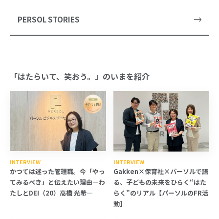
PERSOL STORIES
「はたらいて、笑おう。」のいまを紹介
INTERVIEW
INTERVIEW
かつては迷った管理職。今「やっ
Gakken×保育社×パーソルで語
てみるべき」と伝えたい理由―わ
る、子どもの未来をひらく“はた
たしとDEI（20）高橋 光希―
らく”のリアル【パーソルのFR活
動】