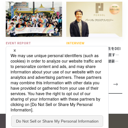
EVENT REPORT
INTERVIEW
はたらく未来 みんなでアップデ
車いすバスケで培った視点をDEI
ート！Tokyo Pride 2026
へ。構造の“不”を見つめ直す―
わたしとDEI（19）中井 健豪―
Touch! PERSOL