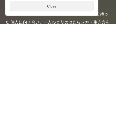
OUR GROUP MOVIE
総合人材サービスグループとして、多様な価値観を持っ
た
個人に向き合い、一人ひとりのはたらき方・生き方を
応援したい。
そして、新たな価値の創造を通じ社会からの期待に応え
ることで、
世界中の誰もが「はたらいて、笑おう。」を
実現できる世界をつくっていく。
それが私たちパーソルの使命です。
事業紹介