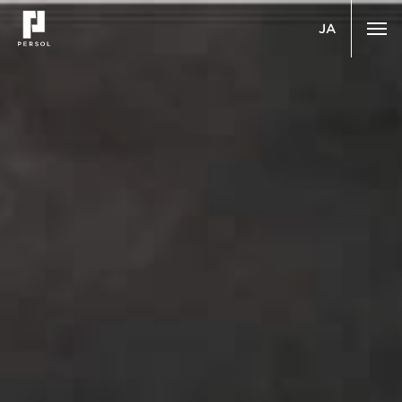
JA
JA