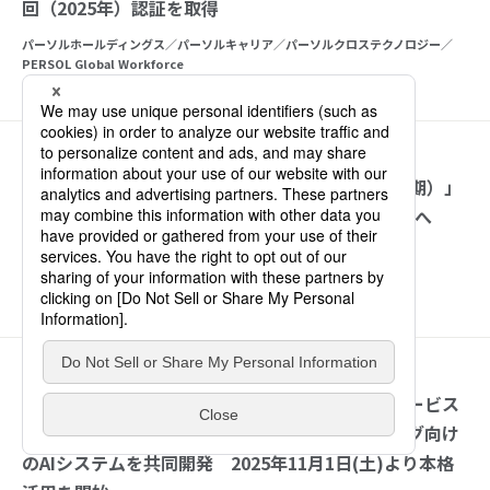
回（2025年）認証を取得
パーソルホールディングス／パーソルキャリア／パーソルクロステクノロジー／
PERSOL Global Workforce
コーポレート
DEI
2025年10月30日
「はたらくソーシャル・リスニング（25年度上半期）」
を発表 「年収の壁」への関心が続く — 制度改正へ
の“戸惑い”と“期待”が交錯
パーソル総合研究所
調査/データ
2025年10月30日
パーソルイノベーションとPeopleX、人材紹介サービス
『ピタテン』における求職者のプレカウンセリング向け
のAIシステムを共同開発 2025年11月1日(土)より本格