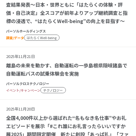
査結果発表～日本・世界ともに「はたらくの体験・評
価・自己決定」全スコアが前年よりアップ継続調査と指
標の浸透で、“はたらくWell-being”の向上を目指す～
パーソルホールディングス
調査/データ
はたらくWell-being
2025年11月21日
離島の未来を動かす、自動運転の一歩島根県隠岐諸島で
自動運転バスの試乗体験会を実施
パーソルクロステクノロジー
イベント/キャンペーン
テクノロジー
2025年11月20日
全国4,000件以上から選ばれた“名もなき名仕事”やお礼
エピソードを展示「#これ誰にお礼言ったらいいですか
展2025」期間限定開催 新たに創設「あっぱ礼」「ファ