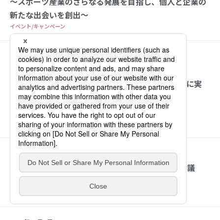
～スポーツ産業のさらなる発展を目指し、個人と企業の
新たな出会いを創出～
イベント/キャンペーン
2021年10月4日
昨年比求人数3倍急増！
JavaScriptライブラリ「React」無償研修を11月に実
施、トレンド技術の習得機会拡大へ
パーソルクロステクノロジー
サービス
2021年10月4日
ミイダス HRサイエンス研究所の学術論文が国際会議
「IEEE DSAA」にて採択
コーポレート