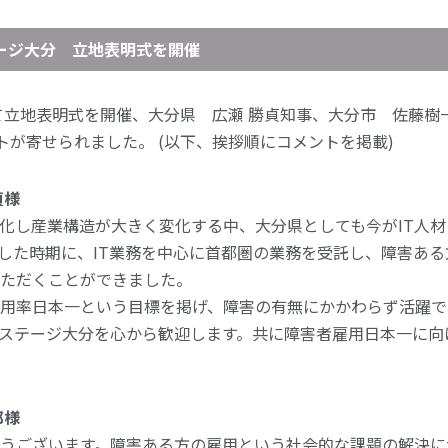
ージ大分 立地表明式を開催
にて立地表明式を開催、大分県 広瀬 勝貞知事、大分市 佐藤
トが寄せられました。 (以下、挨拶順にコメントを掲載)
貞様
化し産業構造が大きく変化する中、大分県としても今がIT人
した時期に、IT業務を中心に首都圏の業務を受託し、障害あ
ただくことができました。
用率日本一という目標を掲げ、障害の有無にかかわらず活躍で
ステージ大分を心から歓迎します。共に障害者雇用日本一に向
郎様
うございます。障害ある方の雇用という社会的な課題の解決に