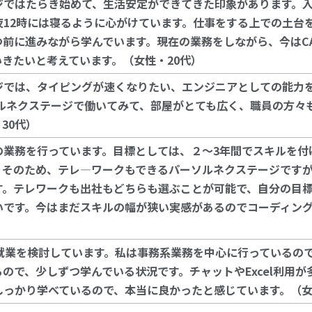
ジではたらき始めて、生活安定ができてきた印象があります。
夜12時には寝るように心がけています。仕事をする上での土台
つ前に進みながら学んでいます。現在の業務をしながら、今はC
きたいと考えています。（女性・20代）
ジでは、
タイピングが速くなりたい、エンジニアとしての能力
ルネクステージで働いてみて
、
部屋がとても広く、職員の方々
30代）
の業務を行っています。目標としては、２～3年間でスキルを付
。そのため、テレ―ワークもできるパーソルネクステージです
す。テレワークも出社もどちらも選ぶことが可能で、自分の目
いです。今はまだスキルの幅が狭い実感があるのでコーディン
就業を検討しています。私は事務系業務を中心に行っているの
ので、少しずつ学んでいる状況です。チャットやExcel利用
しっかり学べているので、本当に良かったと感じています。（女