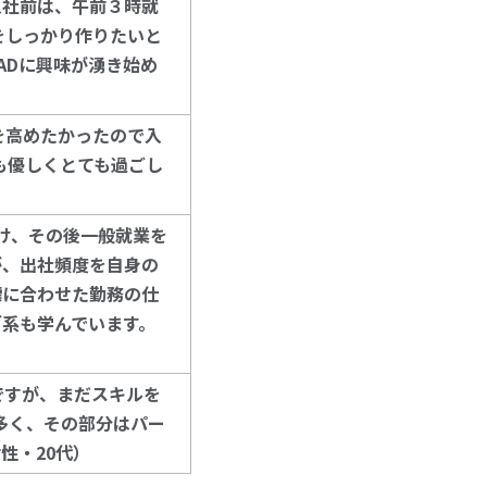
入社前は、午前３時就
をしっかり作りたいと
ADに興味が湧き始め
を高めたかったので入
も優しくとても過ごし
け、その後一般就業を
が、出社頻度を自身の
標に合わせた勤務の仕
グ系も学んでいます。
ですが、まだスキルを
が多く、その部分はパー
性・20代）