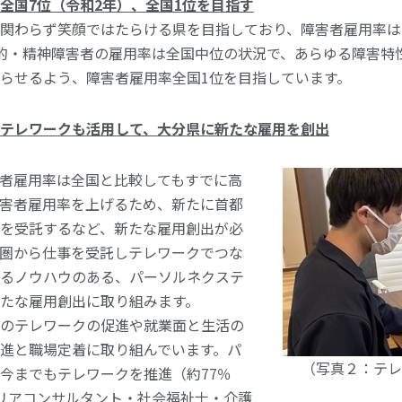
全国7位（令和2年）、全国1位を目指す
関わらず笑顔ではたらける県を目指しており、障害者雇用率は2.
的・精神障害者の雇用率は全国中位の状況で、あらゆる障害特
らせるよう、障害者雇用率全国1位を目指しています。
テレワークも活用して、大分県に新たな雇用を創出
者雇用率は全国と比較してもすでに高
害者雇用率を上げるため、新たに首都
を受託するなど、新たな雇用創出が必
圏から仕事を受託しテレワークでつな
るノウハウのある、パーソルネクステ
たな雇用創出に取り組みます。
のテレワークの促進や就業面と生活の
進と職場定着に取り組んでいます。パ
（写真２：テレ
今までもテレワークを推進（約77％
リアコンサルタント・社会福祉士・介護