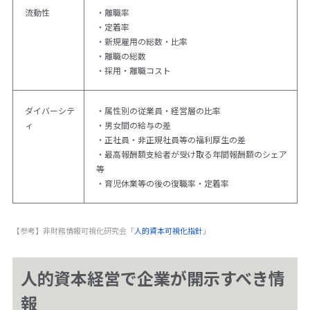
流動性
・離職率
・定着率
・新規雇用の総数・比率
・離職の総数
・採用・離職コスト
ダイバーシテ
・属性別の従業員・経営層の比率
ィ
・男女間の給与の差
・正社員・非正規社員等の福利厚生の差
・最高報酬額支給者が受け取る年間報酬額のシェア
等
・育児休業等の後の復職率・定着率
【参考】非財務情報可視化研究会「
人的資本可視化指針
」
人的資本経営で企業が開示すべき情
報