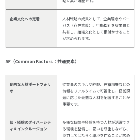
略立案が可能です。
企業文化への定着
人材戦略の成果として、企業理念やパー
パス（存在意義）、行動指針を従業員と
共有し、組織文化として根付かせること
が求められます。
5F（Common Factors：共通要素）
動的な人材ポートフォリ
従業員のスキルや経験、在籍部署などの
オ
情報をリアルタイムで可視化し、経営課
題に応じた最適な人材を配置することが
重要です。
知・経験のダイバーシテ
多様な個性や経験を持つ人材が活躍でき
ィ＆インクルージョン
る環境を整備し、互いを尊重しながら、
協力してはたらく環境を作ることが求め