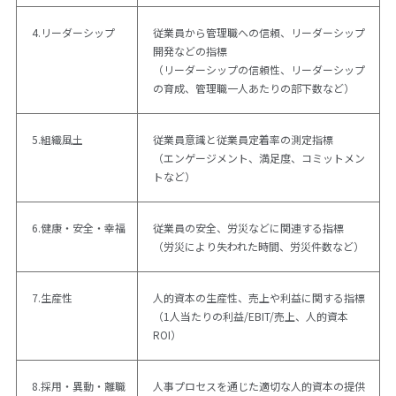
4.リーダーシップ
従業員から管理職への信頼、リーダーシップ
開発などの指標
（リーダーシップの信頼性、リーダーシップ
の育成、管理職一人あたりの部下数など）
5.組織風土
従業員意識と従業員定着率の測定指標
（エンゲージメント、満足度、コミットメン
トなど）
6.健康・安全・幸福
従業員の安全、労災などに関連する指標
（労災により失われた時間、労災件数など）
7.生産性
人的資本の生産性、売上や利益に関する指標
（1人当たりの利益/EBIT/売上、人的資本
ROI）
8.採用・異動・離職
人事プロセスを通じた適切な人的資本の提供