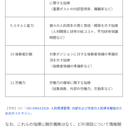
に関する指標
（重要ポストの内部登用率、離職率など）
9.スキルと能力
個々の人的資本の質と育成・開発を示す指標
（人材開発と研修の総コスト、平均研修受講
時間など）
10.後継者計画
対象ポジションに対する後継者候補の準備状
況を示す指標
（後継者候補の準備率など）
11.労働力
労働力の確保に関する指標
（従業員数、外部の労働力、欠勤率など）
【参考】ISO「
ISO 30414:2018 - 人的資源管理 - 内部および外部の人的資本報告のた
めのガイドライン
」
なお、これらの指標に開示義務はなく、どの項目について情報開