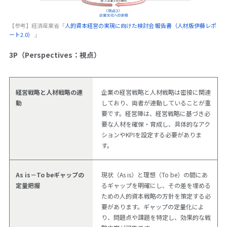
【参考】経済産業省「
人的資本経営の実現に向けた検討会 報告書（人材版伊藤レポ
ート2.0）
」
3P（Perspectives：視点）
経営戦略と人材戦略の連
企業の経営戦略と人材戦略は密接に関連
動
しており、両者が連動していることが重
要です。経営陣は、経営戦略に基づき必
要な人材を確保・育成し、具体的なアク
ションやKPIを設定する必要がありま
す。
As is－To beギャップの
現状（As is）と理想（To be）の間にあ
定量把握
るギャップを明確にし、その差を埋める
ための人的資本戦略の方針を策定する必
要があります。ギャップの定量化によ
り、問題点や課題を特定し、効果的な戦