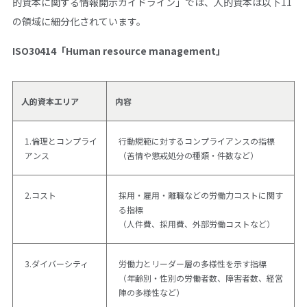
的資本に関する情報開示ガイドライン」では、人的資本は以下11
の領域に細分化されています。
ISO30414「Human resource management」
人的資本エリア
内容
1.倫理とコンプライ
行動規範に対するコンプライアンスの指標
アンス
（苦情や懲戒処分の種類・件数など）
2.コスト
採用・雇用・離職などの労働力コストに関す
る指標
（人件費、採用費、外部労働コストなど）
3.ダイバーシティ
労働力とリーダー層の多様性を示す指標
（年齢別・性別の労働者数、障害者数、経営
陣の多様性など）