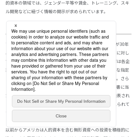
的資本の領域では、ジェンダー平等や賃金、トレーニング、スキ
ル開発などに紐づく情報の開示が求められています。
アメリカ
アメリカでは、2020年8月に米国証券取引委員会（SEC）が30年
ぶりに人的資本開示ルールを改正し、アメリカの上場企業に対し
て人的資本に関する情報開示を義務化しました。開示内容は各企
業の自主性に任されており、現在開示すべき項目の具体的な指定
と、法律による義務化についての審議が進められています。さら
に、2023年9月には、「Form 10-k（日本の有価証券報告書に当
たるもの）」への人的資本の開示内容を強化する方針が発表され
ました。今後さらに情報開示の動きが加速していくと考えられて
います。
以前からアメリカは人的資本を含む無形資産への投資を積極的に