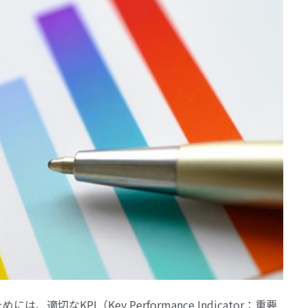
なKPI（Key Performance Indicator：重要