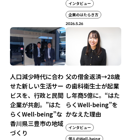
インタビュー
企業のはたらき方
2026.5.26
人口減少時代に合わ
父の借金返済→28歳
せた新しい生活サー
の歯科衛生士が起業
ビスを、行政と民間
し年商5億に。“はた
企業が共創。”はた
らくWell-being”を
らくWell-being”な
かなえた理由
香川県三豊市の地域
インタビュー
づくり
個人のWell-being