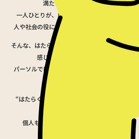
満たされた気持ち。
一人ひとりが、自ら決めたはたらき方で
人や社会の役に立っているという充実感。
そんな、はたらくことを通してその人自身が
感じる幸せや満足感を、
パーソルでは、
“はたらくWell-being”
と
定義しています。
“はたらくWell-being”を実感することが
できれば、
個人も社会も、もっと多様で豊かに
なれるはず。