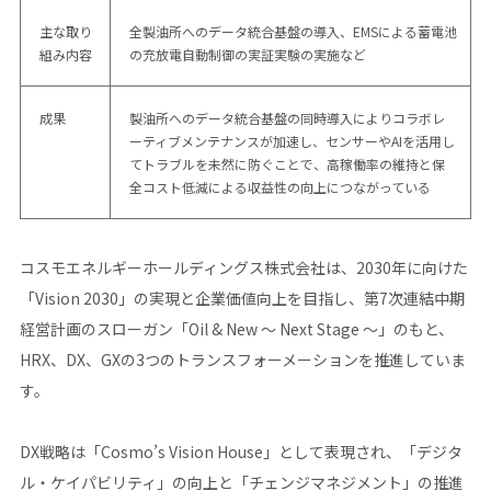
主な取り
全製油所へのデータ統合基盤の導入、EMSによる蓄電池
組み内容
の充放電自動制御の実証実験の実施など
成果
製油所へのデータ統合基盤の同時導入によりコラボレ
ーティブメンテナンスが加速し、センサーやAIを活用し
てトラブルを未然に防ぐことで、高稼働率の維持と保
全コスト低減による収益性の向上につながっている
コスモエネルギーホールディングス株式会社は、2030年に向けた
「Vision 2030」の実現と企業価値向上を目指し、第7次連結中期
経営計画のスローガン「Oil & New ～ Next Stage ～」のもと、
HRX、DX、GXの3つのトランスフォーメーションを推進していま
す。
DX戦略は「Cosmo’s Vision House」として表現され、「デジタ
ル・ケイパビリティ」の向上と「チェンジマネジメント」の推進