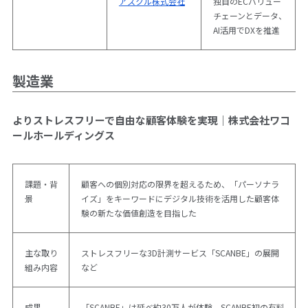
アスクル株式会社
独自のECバリュー
チェーンとデータ、
AI活用でDXを推進
製造業
よりストレスフリーで自由な顧客体験を実現｜株式会社ワコ
ールホールディングス
課題・背
顧客への個別対応の限界を超えるため、「パーソナラ
景
イズ」をキーワードにデジタル技術を活用した顧客体
験の新たな価値創造を目指した
主な取り
ストレスフリーな3D計測サービス「SCANBE」の展開
組み内容
など
成果
「SCANBE」は延べ約30万人が体験。SCANBE初の有料