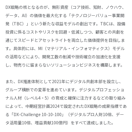
DX戦略の核となるのが、無形資産（コア技術、知財、ノウハウ、
データ、AI）の価値を最大化する「テクノロジーバリュー事業開
発（TBC）」という新たな収益モデルの創出です。TBCは、設備
投資に係るコストやリスクを回避・低減しつつ、顧客との共創を
通じてスピードとアセットライトを両立した価値提供を目指しま
す。具体的には、MI（マテリアル・インフォマティクス）モデル
の活用などにより、開発工数の削減や技術確立の加速化を支援
し、物売りに留まらないソリューションビジネスを構築します。
また、DX推進体制として2021年にデジタル共創本部を設立し、
グループ横断での変革を進めています。デジタルプロフェッショ
ナル人材（レベル4・5）の育成と確保に注力するなどの取り組み
によって、中期経営計画2024で設定されたDX戦略の成果指標であ
る「DX-Challenge 10-10-100」（デジタルプロ人財10倍、デー
タ活用量10倍、増益貢献100億円）をすべて達成しました。