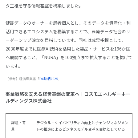
タ主権を守る情報基盤を構築しました。
健診データのオーナーを患者個人とし、そのデータを資産化・利
活用できるエコシステムを構築することで、医療データ社会のリ
ーダーシップ確立を目指しています。同社は成果指標として、
2030年度までに医療AI技術を活用した製品・サービスを196か国
へ展開すること、「NURA」を100拠点まで拡大することを掲げて
います。
【参考】経済産業省「
DX銘柄2025
」
事業戦略を支える経営基盤の変革へ｜コスモエネルギーホー
ルディングス株式会社
課題・背
デジタル・ケイパビリティの向上とチェンジマネジメン
景
トの推進によるビジネスモデル変革を目標としている