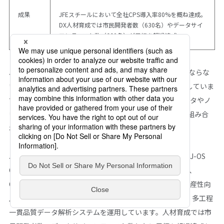
成果
JFEスチールにおいて全社CPS導入率80%を概ね達成。
DX人材育成では市民開発者数（630名）やデータサイ
エンティスト数（660名）が目標を超過達成
JFEグループは、社会の持続的発展に貢献する「なくてはならな
い」存在を目指し、DX戦略を重要な経営戦略として推進していま
す。鉄鋼、エンジニアリング、商社事業で蓄積されたデータやノ
ウハウといった無形資産を、AI、IoTなどの最先端技術と組み合
わせ、新たな価値を創造しています。
JFEスチールは、2024年4月にDX戦略本部を発足させ、「J-OS
Cloud」を構築しハイブリッド環境を活用。製造現場では、
CPS（サイバー・フィジカル・システム）の導入により生産性向
上を実現しました。また、「Chat JFE」などのAI活用や、多工程
一貫品質データ解析システムを運用しています。人材育成では市