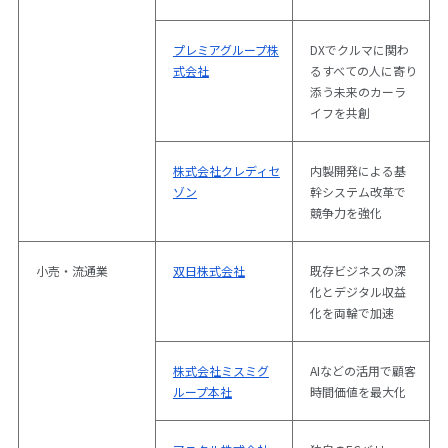
プレミアグループ株
DXでクルマに関わ
式会社
るすべての人に寄り
添う未来のカーラ
イフを共創
株式会社クレディセ
内製開発による基
ゾン
幹システム改革で
競争力を強化
小売・流通業
双日株式会社
既存ビジネスの深
化とデジタル収益
化を両輪で加速
株式会社ミスミグ
AIなどの活用で顧客
ループ本社
時間価値を最大化