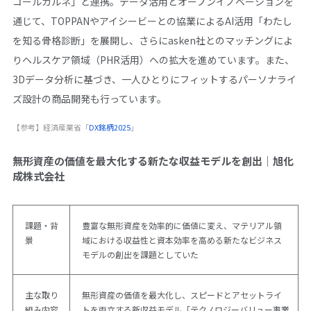
コールカルネ」と連携。データ活用とオープンイノベーションを
通じて、TOPPANやアイシービーとの協業によるAI活用「わたし
を知る骨格診断」を展開し、さらにasken社とのマッチングによ
りヘルスケア領域（PHR活用）への拡大を進めています。また、
3Dデータ分析に基づき、一人ひとりにフィットするパーソナライ
ズ設計の商品開発も行っています。
【参考】経済産業省「
DX銘柄2025
」
無形資産の価値を最大化する新たな収益モデルを創出｜旭化
成株式会社
課題・背
豊富な無形資産を効率的に価値に変え、マテリアル領
景
域における収益性と資本効率を高める新たなビジネス
モデルの創出を課題としていた
主な取り
無形資産の価値を最大化し、スピードとアセットライ
組み内容
トを両立する新収益モデル「テクノロジーバリュー事業