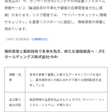
減見込み） や、センサー付きISOコンテナの内容量リアルタイム
把握サービス（輸送負荷の平準化や顧客の在庫管理省力化に貢
献）があります。リスク管理では、「サイバーセキュリティ/情報
セキュリティ」を重要リスクの一つに設定し、情報資産の保護に
努めています。
【参考】経済産業省「
DX銘柄2025
」
無形資産と最新技術で未来を拓き、新たな価値創造へ｜JFE
ホールディングス株式会社<h4>
課題・背
長年の事業で蓄積した膨大なデータやノウハウを活か
景
し、最先端技術との組み合わせで新たな価値創造を追
求している
主な取り
製造現場の生産性向上をもたらすCPS（サイバー・フィ
組み内容
ジカル・システム）の導入など