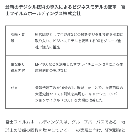
最新のデジタル技術の導入によるビジネスモデルの変革｜富
士フイルムホールディングス株式会社
課題・背
経営戦略として生成AIなどの最新デジタル技術を柔軟に
景
取り入れ、ビジネスモデルを変革するDXをグループ全
社で強力に推進
主な取り
ERPやAIなどを活用したサプライチェーン改革による在
組み内容
庫最適化の実現など
成果
情報伝達工数を10分の1に軽減したことで、在庫日数の
大幅短縮やコスト削減を実現し、キャッシュコンバー
ジョンサイクル（CCC）を大幅に改善した
富士フイルムホールディングスは、グループパーパスである「地
球上の笑顔の回数を増やしていく。」の実現に向け、経営戦略と