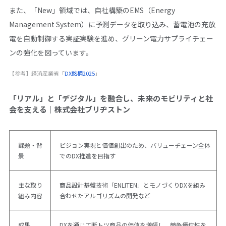
また、「New」領域では、自社構築のEMS（Energy
Management System）に予測データを取り込み、蓄電池の充放
電を自動制御する実証実験を進め、グリーン電力サプライチェー
ンの強化を図っています。
【参考】経済産業省「
DX銘柄2025
」
「リアル」と「デジタル」を融合し、未来のモビリティと社
会を支える｜株式会社ブリヂストン
課題・背
ビジョン実現と価値創出のため、バリューチェーン全体
景
でのDX推進を目指す
主な取り
商品設計基盤技術「ENLITEN」とモノづくりDXを組み
組み内容
合わせたアルゴリズムの開発など
成果
DXを通じて断トツ商品の価値を増幅し、競争優位性を