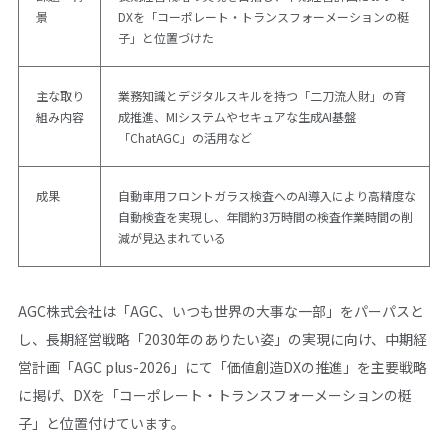
景
DXを「コーポレート・トランスフォーメーションの梃
子」と位置づけた
主な取り
業務知識とデジタルスキルを持つ「二刀流人財」の育
組み内容
成推進、MIシステムやセキュアな生成AI基盤
「ChatAGC」の活用など
成果
自動車用フロントガラス検査へのAI導入により高精度な
自動検査を実現し、年間約3万時間の検査作業時間の削
減が見込まれている
AGC株式会社は「AGC、いつも世界の大事な一部」をパーパスと
し、長期経営戦略「2030年のありたい姿」の実現に向け、中期経
営計画「AGC plus-2026」にて「価値創造DXの推進」を主要戦略
に掲げ、DXを「コーポレート・トランスフォーメーションの梃
子」と位置付けています。