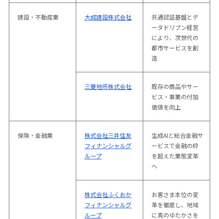
建設・不動産業
大成建設株式会社
共通認証基盤とデ
ータドリブン経営
により、次世代の
都市サービスを創
造
三菱地所株式会社
既存の商品やサー
ビス・事業の付加
価値を向上
保険・金融業
株式会社三井住友
生成AIと総合金融サ
フィナンシャルグ
ービスで金融の枠
ループ
を超えた業態変革
へ
株式会社ふくおか
お客さま本位の変
フィナンシャルグ
革を徹底し、地域
ループ
に真のゆたかさを