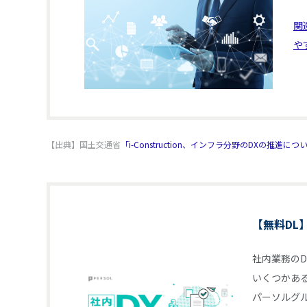
関
や
【出典】国土交通省
「i-Construction、インフラ分野のDXの推進につ
【無料DL
社内業務の
いくつかあ
パーソルグ