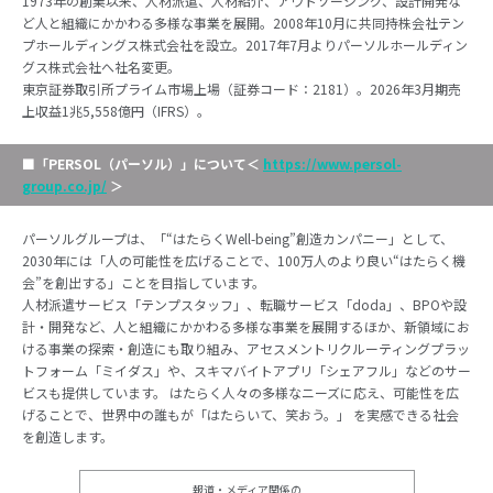
1973年の創業以来、人材派遣、人材紹介、アウトソーシング、設計開発な
ど人と組織にかかわる多様な事業を展開。2008年10月に共同持株会社テン
プホールディングス株式会社を設立。2017年7月よりパーソルホールディン
グス株式会社へ社名変更。
東京証券取引所プライム市場上場（証券コード：2181）。2026年3月期売
上収益1兆5,558億円（IFRS）。
■「PERSOL（パーソル）」について
＜
https://www.persol-
group.co.jp/
＞
パーソルグループは、「“はたらくWell-being”創造カンパニー」として、
2030年には「人の可能性を広げることで、100万人のより良い“はたらく機
会”を創出する」ことを目指しています。
人材派遣サービス「テンプスタッフ」、転職サービス「doda」、BPOや設
計・開発など、人と組織にかかわる多様な事業を展開するほか、新領域にお
ける事業の探索・創造にも取り組み、アセスメントリクルーティングプラッ
トフォーム「ミイダス」や、スキマバイトアプリ「シェアフル」などのサー
ビスも提供しています。 はたらく人々の多様なニーズに応え、可能性を広
げることで、世界中の誰もが「はたらいて、笑おう。」 を実感できる社会
を創造します。
報道・メディア関係の