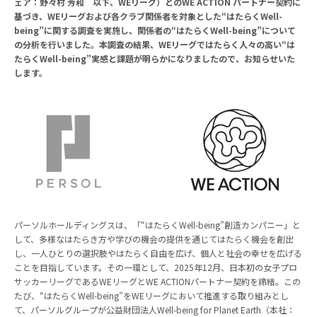
ェア：野々村 芳和 以下、WEリーグ）とのWE ACTION パートナー契約に
基づき、WEリーグおよび各クラブ関係者を対象とした“はたらくWell-
being”に関する調査を実施し、関係者の“はたらくWell-being”について
の分析を行いました。本調査の結果、WEリーグではたらく人々の高い“は
たらくWell-being”実感と課題が明らかになりましたので、お知らせいた
します。
パーソルホールディングスは、「“はたらくWell-being”創造カンパニー」と
して、多様なはたらき方や学びの機会の提供を通じてはたらく機会を創出
し、一人ひとりの選択肢やはたらく自由を広げ、個人と社会の幸せを広げる
ことを目指しています。その一環として、2025年12月、日本初の女子プロ
サッカーリーグであるWEリーグとWE ACTIONパートナー契約を締結。この
たび、“はたらくWell-being”をWEリーグにおいて推進する取り組みとし
て、パーソルグループが公益財団法人Well-being for Planet Earth（本社：