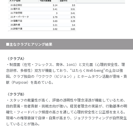
■主なクラブヒアリング結果
〈クラブA〉
・制度面（在宅・フレックス、育休、1on1）と文化面（心理的安全性、理
念研修、多様性）双方が機能しており、“はたらくWell-being”の土台は強
固。クラブ独自の「ワクワク（ビジョン）」とホームタウン活動が意味・貢
献（Purpose）を高めている。
〈クラブB〉
・スタッフの裁量性が高く、評価の透明性や理念浸透が機能しているため、
目的意識・他者貢献・挑戦志向が強い。経営者理念の実装が、行動基準の明
確化・フィードバック頻度の高さを通して心理的安全性と公正感を支える。
現場への権限委譲で自律・自責が高まり、ジョブクラフティングが自然発生
していることが強み。