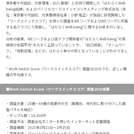
東京都千代田区、代表理事：石川 善樹）と共同で開発した「はたらくWell-
being指標」およびパーソルワークスイッチコンサルティング株式会社（本
社：東京都千代田区、代表取締役社長：小野 隆正）が独自に研究開発した
「ワークスイッチスコア」を用いた調査をWEリーグおよびWEリーグに所属
する各クラブにて実施し、“はたらくWell-being”に関する分析を行いまし
た。
分析の結果、WEリーグおよび各クラブ関係者の“はたらくWell-being”の実
感値が全国平均*を大きく上回っていることや、「自己成長」「チームワー
ク」「役割認識」などが、はたらく幸せの核となっていることがわかりまし
た。
* Work Switch Score（ワークスイッチスコア）調査2025のうち、近しい業
種の平均値です。
■Work Switch Score（ワークスイッチスコア）調査2025概要
・調査対象：20歳～69歳の就業中の方（業種別、年代別に割り付けした調
査パネルを抽出）
・サンプル数：10,000件
・調査手法：調査会社モニターを用いたインターネット定量調査
・調査機関：2025年3月21日～3月25日
・実施主体：パーソルワークスイッチコンサルティング株式会社