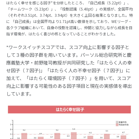
はたらく幸せを感じる因子*を分析したところ、「自己成長（5.22pt）」、
「チームワーク（5.23pt）」、「役割認識（5.40pt）」の実感が、全国平均
（それぞれ3.51pt、3.74pt、3.94pt）を大きく上回る結果となりました。特
に 「自己成長」は全国平均より1.71pt高い数値を示しており、WEリーグ・
各クラブ組織において、自身の役割を認識し、仲間と協力しながら成長を目
指す環境が、はたらく喜びの核となっていることがわかりました。
*ワークスイッチスコアでは、スコア向上に影響する因子と
して３種の因子群を用いています。パーソル総合研究所と慶
應義塾大学・前野隆司教授が共同研究した「はたらく人の幸
せ因子（７因子)」「はたらく人の不幸せ因子（７因子)」に
加えて、「はたらく環境因子（７因子）」を用いて、スコア
向上に影響する可能性のある因子項目と現在の実感値を導出
しています。