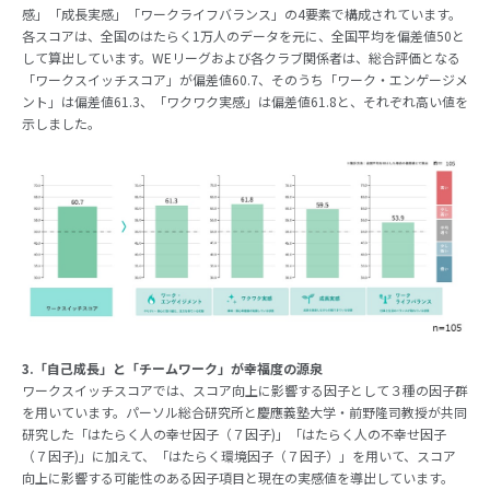
感」「成長実感」「ワークライフバランス」の4要素で構成されています。
各スコアは、全国のはたらく1万人のデータを元に、全国平均を偏差値50と
して算出しています。WEリーグおよび各クラブ関係者は、総合評価となる
「ワークスイッチスコア」が偏差値60.7、そのうち「ワーク・エンゲージメ
ント」は偏差値61.3、「ワクワク実感」は偏差値61.8と、それぞれ高い値を
示しました。
3.「自己成長」と「チームワーク」が幸福度の源泉
ワークスイッチスコアでは、スコア向上に影響する因子として３種の因子群
を用いています。パーソル総合研究所と慶應義塾大学・前野隆司教授が共同
研究した「はたらく人の幸せ因子（７因子)」「はたらく人の不幸せ因子
（７因子)」に加えて、「はたらく環境因子（７因子）」を用いて、スコア
向上に影響する可能性のある因子項目と現在の実感値を導出しています。