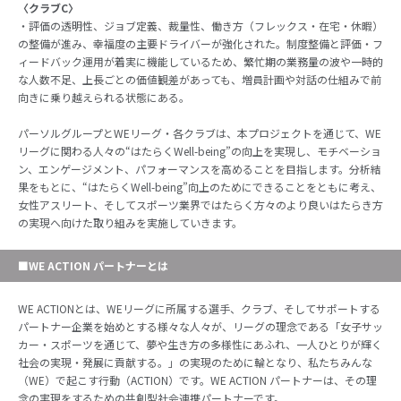
〈クラブC〉
・評価の透明性、ジョブ定義、裁量性、働き方（フレックス・在宅・休暇）
の整備が進み、幸福度の主要ドライバーが強化された。制度整備と評価・フ
ィードバック運用が着実に機能しているため、繁忙期の業務量の波や一時的
な人数不足、上長ごとの価値観差があっても、増員計画や対話の仕組みで前
向きに乗り越えられる状態にある。
パーソルグループとWEリーグ・各クラブは、本プロジェクトを通じて、WE
リーグに関わる人々の“はたらくWell-being”の向上を実現し、モチベーショ
ン、エンゲージメント、パフォーマンスを高めることを目指します。分析結
果をもとに、“はたらくWell-being”向上のためにできることをともに考え、
女性アスリート、そしてスポーツ業界ではたらく方々のより良いはたらき方
の実現へ向けた取り組みを実施していきます。
■WE ACTION パートナーとは
WE ACTIONとは、WEリーグに所属する選手、クラブ、そしてサポートする
パートナー企業を始めとする様々な人々が、リーグの理念である「女子サッ
カー・スポーツを通じて、夢や生き方の多様性にあふれ、一人ひとりが輝く
社会の実現・発展に貢献する。」の実現のために輪となり、私たちみんな
（WE）で起こす行動（ACTION）です。WE ACTION パートナーは、その理
念の実現をするための共創型社会連携パートナーです。