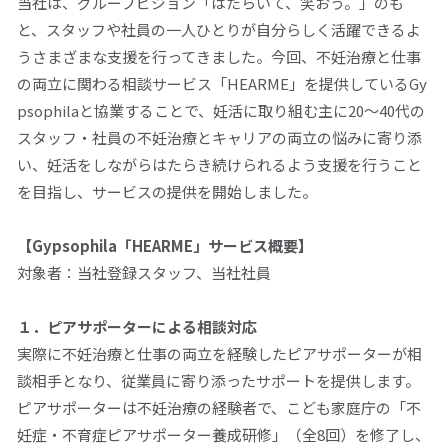
当社は、グループビジョン「はたらいて、笑おう。」のも
と、スタッフや社員の一人ひとりが自分らしく活躍できるよ
うさまざまな支援を行ってきました。今回、不妊治療と仕事
の両立に関わる相談サービス「
HEARME
」を提供している
Gy
psophila
と協業することで、妊活に取り組む主に
20
～
40
代の
スタッフ・社員の不妊治療とキャリアの両立の悩みに寄り添
い、妊活をしながらはたらき続けられるよう支援を行うこと
を目指し、サービスの提供を開始しました。
【
Gypsophila
「
HEARME
」サービス概要】
対象者：当社登録スタッフ、当社社員
１．
ピアサポーターによる相談対応
実際に不妊治療と仕事の両立を経験したピアサポーターが相
談相手となり、従業員に寄り添ったサポートを提供します。
ピアサポーターは不妊治療の経験者で、こども家庭庁の「不
妊症・不育症ピアサポーター養成研修」（全
8
回）を修了し、