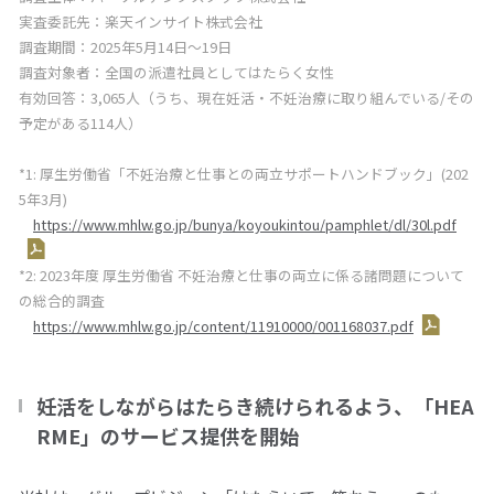
実査委託先：楽天インサイト株式会社
調査期間：
2025
年
5
月
14
日～
19
日
調査対象者：全国の派遣社員としてはたらく女性
有効回答：3,065人（うち、現在妊活・不妊治療に取り組んでいる
/
その
予定がある
114
人）
*1: 厚生労働省「不妊治療と仕事との両立サポートハンドブック」
(202
5
年
3
月
)
https://www.mhlw.go.jp/bunya/koyoukintou/pamphlet/dl/30l.pdf
*2: 2023年度 厚生労働省 不妊治療と仕事の両立に係る諸問題について
の総合的調査
https://www.mhlw.go.jp/content/11910000/001168037.pdf
妊活をしながらはたらき続けられるよう、「
HEA
RME
」のサービス提供を開始