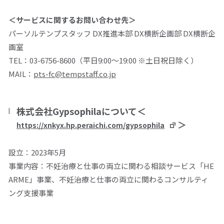
＜サービスに関するお問い合わせ先＞
パーソルテンプスタッフ
DX
推進本部
DX
横断企画部
DX
横断企
画室
TEL：
03-6756-8600
（平日
9:00
～
19:00
※土日祝日除く）
MAIL：
pts-fc@tempstaff.co.jp
株式会社
Gypsophilaについて
＜
＞
https://xnkyx.hp.peraichi.com/gypsophila
設立：
2023
年
5
月
事業内容：不妊治療と仕事の両立に関わる相談サービス「
HE
ARME
」事業、不妊治療と仕事の両立に関わるコンサルティ
ング支援事業