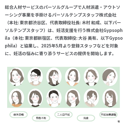
総合人材サービスのパーソルグループで人材派遣・アウトソ
ーシング事業を手掛けるパーソルテンプスタッフ株式会社
拠点一覧
（本社
:
東京都渋谷区、代表取締役社長
:
木村 和成、以下パー
ソルテンプスタッフ）は、妊活支援を行う株式会社Gypsoph
パーソルテンプスタッフへの
ila（本社
:
東京都新宿区、代表取締役
:
大谷 美有、以下Gypso
お問い合わせ
phila）と協業し、
2025
年
5
月より登録スタッフなどを対象
に、妊活の悩みに寄り添うサービスの提供を開始します。
0120-106-102
平日 9:00 - 18:00
仕事をお探しの方
企業のご担当の方
採用情報