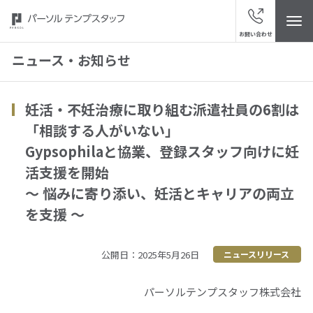
お問い合わせ
ニュース・お知らせ
妊活・不妊治療に取り組む派遣社員の6割は
トップ
「相談する人がいない」
Gypsophilaと協業、登録スタッフ向けに妊
パーソルテンプスタッフについて
活支援を開始
～ 悩みに寄り添い、妊活とキャリアの両立
ニュース・お知らせ
を支援 ～
スタッフの皆さまへ
公開日：2025年5月26日
ニュースリリース
サービスブランド
パーソルテンプスタッフ株式会社
“視点発見”メディア「ハッケン・テンプ」