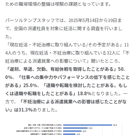
ための職場環境の整備は喫緊の課題となっています。
パーソルテンプスタッフでは、
2025
年
5
月
14
日から
19
日ま
で、全国の派遣社員を対象に妊活に関する調査を行いまし
た。
「現在妊活・不妊治療に取り組んでいる
/
その予定がある」
11
4
人のうち、現在妊活・不妊治療に取り組んでいる
32
人に「不
妊治療による派遣就業への影響について」聞いたところ、
「遅刻、早退、欠勤、有給休暇を取得したことがある」
50.
0
％
、
「仕事への集中力やパフォーマンスの低下を感じたこと
がある」
25.0
％
、
「退職や転職を検討したことがある。もし
くは退職や転職をしたことがある」
18.8
％
となりました。一
方で、
「不妊治療による派遣就業への影響は感じたことがな
い」は
31.3%
ありました。