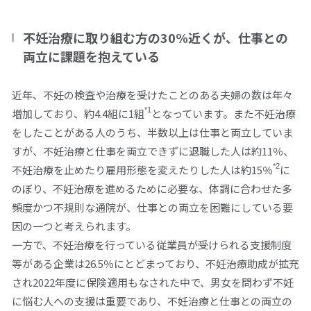
閉じる
不妊治療に取り組む方の
30%
近くが、仕事との
両立に課題を抱えている
近年、不妊の検査や治療を受けたことのある夫婦の数は年々
*1
増加しており、約
4.4
組に
1
組
となっています。また不妊治療
をしたことがある人のうち、半数以上は仕事と両立していま
すが、不妊治療と仕事を両立できずに退職した人は約
11
％、
*2
不妊治療を止めたり雇用形態を変えたりした人は約
15
％
に
のぼり、不妊治療を進めるために必要な、体調に合わせた多
頻度かつ不規則な通院が、仕事との両立を困難にしている要
因の一つと考えられます。
一方で、不妊治療を行っている従業員が受けられる支援制度
等がある企業は
26.5
％にとどまっており、不妊治療助成が拡充
され
2022
年度に保険適用もなされた中で、男女を問わず不妊
に悩む人への支援は重要であり、不妊治療と仕事との両立の