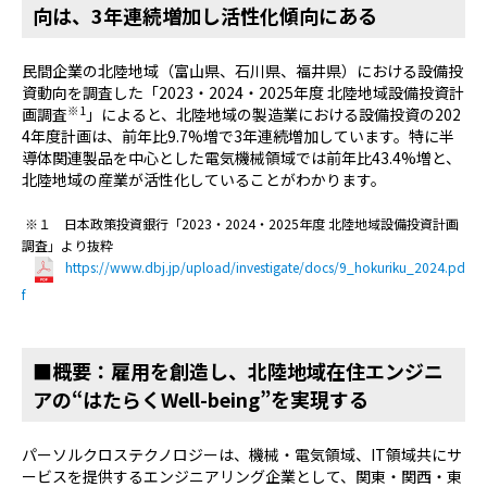
向は、3年連続増加し活性化傾向にある
民間企業の北陸地域（富山県、石川県、福井県）における設備投
資動向を調査した「2023・2024・2025年度 北陸地域設備投資計
※1
画調査
」によると、北陸地域の製造業における設備投資の202
4年度計画は、前年比9.7%増で3年連続増加しています。特に半
導体関連製品を中心とした電気機械領域では前年比43.4%増と、
北陸地域の産業が活性化していることがわかります。
※１ 日本政策投資銀行「2023・2024・2025年度 北陸地域設備投資計画
調査」より抜粋
https://www.dbj.jp/upload/investigate/docs/9_hokuriku_2024.pd
f
■概要：雇用を創造し、北陸地域在住エンジニ
アの“はたらく
Well-being
”を実現する
パーソルクロステクノロジーは、機械・電気領域、
IT
領域共にサ
ービスを提供するエンジニアリング企業として、関東・関西・東