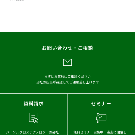
お知らせ
プレスリリース
調査
レポート
お問い合わせ・ご相談
メディア掲載
アーカイブから探す
まずはお気軽にご相談ください
当社の担当が確認してご連絡差し上げます
2026年
2025年
2024年
2023年
2022年
2021年
資料請求
セミナー
2020年
2019年
2018年
2017年
パーソルクロステクノロジーの会社
無料セミナー実施中！
過去に開催し