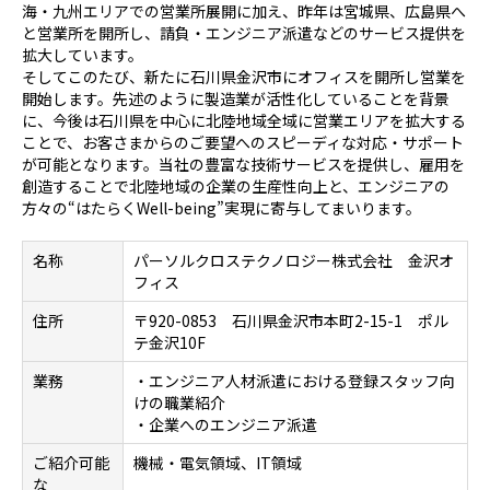
海・九州エリアでの営業所展開に加え、昨年は宮城県、広島県へ
と営業所を開所し、請負・エンジニア派遣などのサービス提供を
拡大しています。
そしてこのたび、新たに石川県金沢市にオフィスを開所し営業を
開始します。先述のように製造業が活性化していることを背景
に、今後は石川県を中心に北陸地域全域に営業エリアを拡大する
ことで、お客さまからのご要望へのスピーディな対応・サポート
が可能となります。当社の豊富な技術サービスを提供し、雇用を
創造することで北陸地域の企業の生産性向上と、エンジニアの
方々の“はたらく
Well-being
”実現に寄与してまいります。
名称
パーソルクロステクノロジー株式会社 金沢オ
フィス
住所
〒920-0853 石川県金沢市本町2-15-1 ポル
テ金沢10F
業務
・エンジニア人材派遣における登録スタッフ向
けの職業紹介
・企業へのエンジニア派遣
ご紹介可能
機械・電気領域、IT領域
な