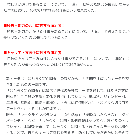
「忙しさが適切であること」について、「満足」と答えた割合が最も少なかっ
た年代は30代、40代でいずれも40.8%という結果だった。
■経験・能力の活用に対する満足度：
「経験・能力が活かせる仕事があること」について、「満足」と答えた割合が
最も少なかったのは40代で42.8%だった。
■キャリア・方向性に対する満足度
：
「自分のキャリア・方向性と合った仕事ができること」について、「満足」と
答えた割合が最も少なかったのは40代で34.7%だった。
本データは「はたらく定点調査」のなかから、世代間を比較したデータを抜
き出したものの一部です。
「はたらく定点調査」は幅広い世代の多様なデータを通じて、はたらき方に
関わる生活全般の実態と変化を可視化しています。地域別、ジェンダー別、
年収別、年齢別、職業・職種別、さらには価値観など、さまざまな切り口で
データを抽出することが可能です。
昨今、「ワークライフバランス」「女性活躍」「柔軟なはたらき方」「ダイ
バーシティ」など、「はたらく」に関する価値観はかつてないほど多様化し
ています。本調査を通して「はたらく」に関するさまざまなデータをご紹介
することで、自らのキャリア選択を考える一助としていただきたいと考えて