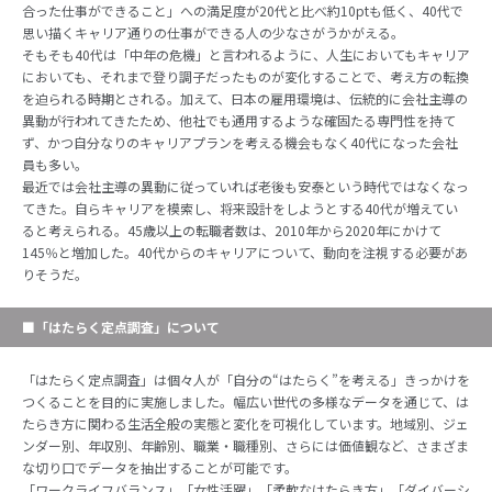
合った仕事ができること」への満足度が20代と比べ約10ptも低く、40代で
思い描くキャリア通りの仕事ができる人の少なさがうかがえる。
そもそも40代は「中年の危機」と言われるように、人生においてもキャリア
においても、それまで登り調子だったものが変化することで、考え方の転換
を迫られる時期とされる。加えて、日本の雇用環境は、伝統的に会社主導の
異動が行われてきたため、他社でも通用するような確固たる専門性を持て
ず、かつ自分なりのキャリアプランを考える機会もなく40代になった会社
員も多い。
最近では会社主導の異動に従っていれば老後も安泰という時代ではなくなっ
てきた。自らキャリアを模索し、将来設計をしようとする40代が増えてい
ると考えられる。45歳以上の転職者数は、2010年から2020年にかけて
145％と増加した。40代からのキャリアについて、動向を注視する必要があ
りそうだ。
■「はたらく定点調査」について
「はたらく定点調査」は個々人が「自分の“はたらく”を考える」きっかけを
つくることを目的に実施しました。幅広い世代の多様なデータを通じて、は
たらき方に関わる生活全般の実態と変化を可視化しています。地域別、ジェ
ンダー別、年収別、年齢別、職業・職種別、さらには価値観など、さまざま
な切り口でデータを抽出することが可能です。
「ワークライフバランス」「女性活躍」「柔軟なはたらき方」「ダイバーシ