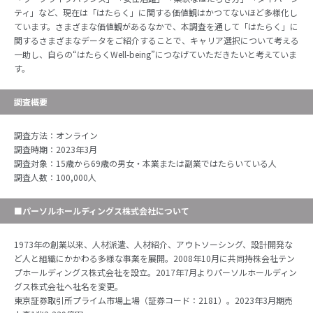
ティ」など、現在は「はたらく」に関する価値観はかつてないほど多様化し
ています。さまざまな価値観があるなかで、本調査を通して「はたらく」に
関するさまざまなデータをご紹介することで、キャリア選択について考える
一助し、自らの“はたらくWell-being”につなげていただきたいと考えていま
す。
調査概要
調査方法：オンライン
調査時期：2023年3月
調査対象：15歳から69歳の男女・本業または副業ではたらいている人
調査人数：100,000人
■パーソルホールディングス株式会社について
1973年の創業以来、人材派遣、人材紹介、アウトソーシング、設計開発な
ど人と組織にかかわる多様な事業を展開。2008年10月に共同持株会社テン
プホールディングス株式会社を設立。2017年7月よりパーソルホールディン
グス株式会社へ社名を変更。
東京証券取引所プライム市場上場（証券コード：2181）。2023年3月期売