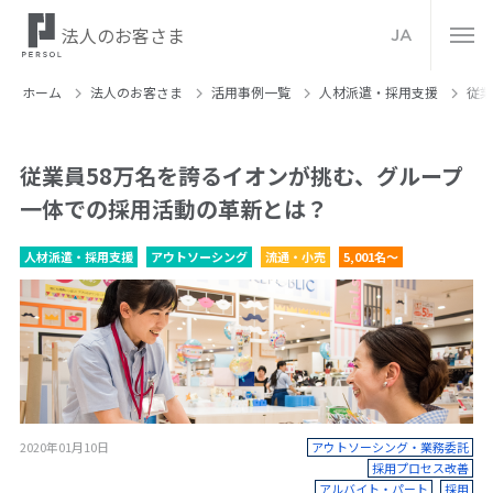
法人のお客さま
JA
ホーム
法人のお客さま
活⽤事例⼀覧
人材派遣・採用支援
従業
従業員58万名を誇るイオンが挑む、グループ
一体での採用活動の革新とは？
人材派遣・採用支援
アウトソーシング
流通・小売
5,001名～
2020年01月10日
アウトソーシング・業務委託
採用プロセス改善
アルバイト・パート
採用