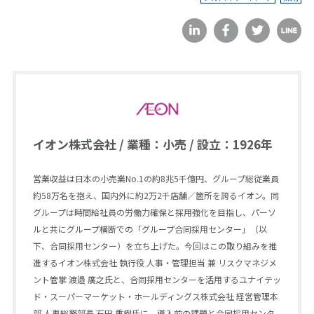
イオン株式会社 / 業種：小売 / 設立：1926年
営業収益は日本の小売業No.1の約8兆5千億円、グループ総従業員
約58万名を抱え、国内外に約2万2千店舗／箇所を誇るイオン。同
グループは時間給社員の労働力確保と採用強化を目指し、パーソ
ルと共にグループ横断での「グループ合同採用センター」（以
下、合同採用センター）を立ち上げた。今回はこの取り組みを推
進するイオン株式会社 執行役 人事・管理担当 兼 リスクマネジメ
ント管掌 渡邉 廣之氏と、合同採用センターを活用するユナイテッ
ド・スーパーマーケット・ホールディングス株式会社 経営管理本
部 人事総務部長 石田 重樹氏に、導入前の課題と合同採用センタ