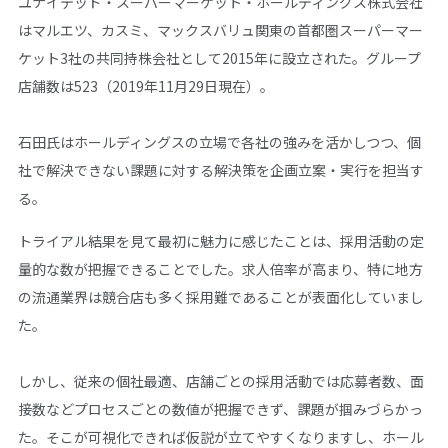
ユナイテッド・スーパーマーケット・ホールディングス株式会社
はマルエツ、カスミ、マックスバリュ関東の首都圏スーパーマー
ケット3社の共同持株会社として2015年に設立された。グループ
店舗数は523（2019年11月29日現在）。
石田氏はホールディングスの立場で各社の強みを活かしつつ、個
社で解決できない課題に対する解決策を企画立案・実行を担当す
る。
トライアル結果を見て最初に魅力に感じたことは、採用活動の定
量的な数が把握できることでした。求人倍率が高まり、特に地方
の流通業界は競合店も多く採用難であることが表面化していまし
た。
しかし、従来の個社最適、店舗ごとの採用活動では応募者数、面
接数などプロセスごとの数値が把握できず、課題が掴みづらかっ
た。そこが可視化できれば仮説が立てやすくなりますし、ホール