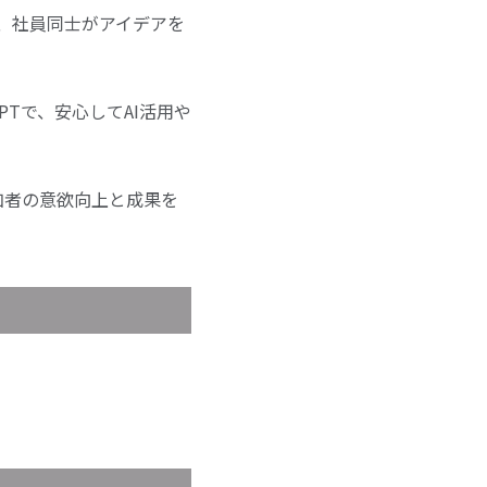
し、社員同士がアイデアを
Tで、安心してAI活用や
加者の意欲向上と成果を
）