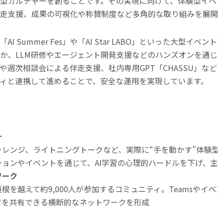
型カルチャーを創ることです。その実現に向けて、体験型イベ
走支援、成果の可視化や称賛制度など多角的な取り組みを展開
I Summer Fes」や「AI Star LABO」といった大型イ
か、LLM研修やエージェント開発支援などのハンズオンを通
sや週次相談会による伴走支援、社内専用GPT「CHASSU」な
ィと連携して進めることで、安全な運用を実現しています。
計
ャレンジ、ライトニングトークなど、実際に“手を動かす”体験
ョンやイベントを通じて、AI学習の心理的ハードルを下げ、
ワーク
根を越えて約9,000人が参加するコミュニティ。Teamsやイ
アを共有できる横断的なネットワークを形成