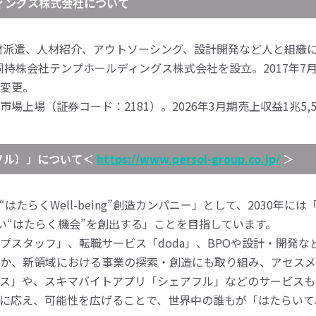
ィングス株式会社について
人材派遣、人材紹介、アウトソーシング、設計開発など人と組織
共同持株会社テンプホールディングス株式会社を設立。2017年
変更。
上場（証券コード：2181）。2026年3月期売上収益1兆5,55
ーソル）」について
＜
https://www.persol-group.co.jp/
＞
はたらくWell-being”創造カンパニー」として、2030年に
良い“はたらく機会”を創出する」ことを目指しています。
プスタッフ」、転職サービス「doda」、BPOや設計・開発な
か、新領域における事業の探索・創造にも取り組み、アセスメ
ス」や、スキマバイトアプリ「シェアフル」などのサービスも
に応え、可能性を広げることで、世界中の誰もが「はたらいて