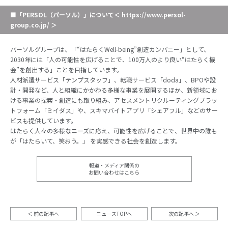
■「PERSOL（パーソル）」について＜ https://www.persol-
group.co.jp/ ＞
パーソルグループは、「“はたらくWell-being”創造カンパニー」として、
2030年には「人の可能性を広げることで、100万人のより良い“はたらく機
会”を創出する」ことを目指しています。
人材派遣サービス「テンプスタッフ」、転職サービス「doda」、BPOや設
計・開発など、人と組織にかかわる多様な事業を展開するほか、新領域にお
ける事業の探索・創造にも取り組み、アセスメントリクルーティングプラッ
トフォーム「ミイダス」や、スキマバイトアプリ「シェアフル」などのサー
ビスも提供しています。
はたらく人々の多様なニーズに応え、可能性を広げることで、世界中の誰も
が「はたらいて、笑おう。」 を実感できる社会を創造します。
報道・メディア関係の
お問い合わせはこちら
前の記事へ
ニュースTOPへ
次の記事へ