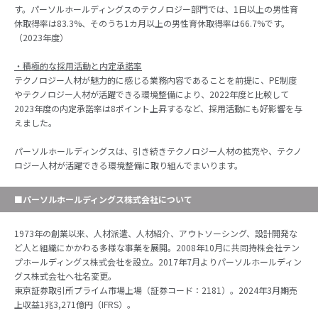
す。パーソルホールディングスのテクノロジー部門では、1日以上の男性育
休取得率は83.3%、そのうち1カ月以上の男性育休取得率は66.7%です。
（2023年度）
・積極的な採用活動と内定承諾率
テクノロジー人材が魅力的に感じる業務内容であることを前提に、PE制度
やテクノロジー人材が活躍できる環境整備により、2022年度と比較して
2023年度の内定承諾率は8ポイント上昇するなど、採用活動にも好影響を与
えました。
パーソルホールディングスは、引き続きテクノロジー人材の拡充や、テクノ
ロジー人材が活躍できる環境整備に取り組んでまいります。
■パーソルホールディングス株式会社について
1973年の創業以来、人材派遣、人材紹介、アウトソーシング、設計開発な
ど人と組織にかかわる多様な事業を展開。2008年10月に共同持株会社テン
プホールディングス株式会社を設立。2017年7月よりパーソルホールディン
グス株式会社へ社名変更。
東京証券取引所プライム市場上場（証券コード：2181）。2024年3月期売
上収益1兆3,271億円（IFRS）。