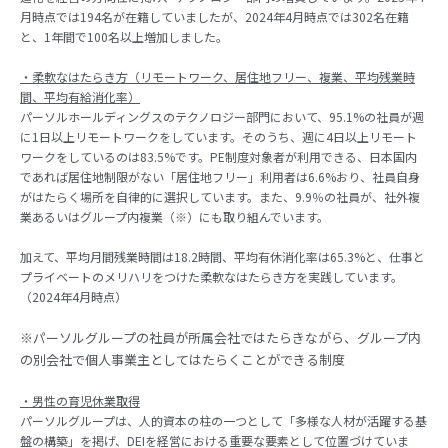
月時点では194名が在籍していましたが、2024年4月時点では302名在籍
と、1年間で100名以上増加しました。
・柔軟なはたらき方（リモートワーク、居住地フリー、複業、平均残業時
間、平均有給消化率）
パーソルホールディングスのテクノロジー部門において、95.1%の社員が週
に1日以上リモートワークをしています。そのうち、週に4日以上リモート
ワークをしているのは83.5%です。PE制度対象者が利用できる、日本国内
であれば居住地制限がない「居住地フリー」利用者は6.6%おり、社員自身
がはたらく場所を自律的に選択しています。また、9.9％の社員が、社外複
業あるいはグループ内複業（※）にも取り組んでいます。
加えて、平均月間残業時間は18.2時間、平均有休消化率は65.3%と、仕事と
プライベートのメリハリをつけた柔軟なはたらき方を実践しています。
（2024年4月時点）
※パーソルグループの社員が所属会社ではたらきながら、グループ内
の別会社で個人事業主としてはたらくことができる制度
・男性の育児休業取得
パーソルグループは、人的資本の柱の一つとして「多様な人材が活躍する基
盤の構築」を掲げ、DEIを経営における重要な要素として位置づけていま