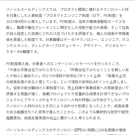
パーソルホールディングスでは、プロダクト開発に携わるテクノロジー人材
を対象にした人事制度「プロダクトエンジニア制度（以下、PE制度）を
2023年4月から導入しています。PE制度は、従来の業績連動型ボーナスを
廃し、職種や職位グレードごとに明文化した役割や能力の発揮、そして社員
が自ら設定した目標にどれだけ近づけたかを評価する、個人の成長や市場価
値を意識した制度です。対象職種はデータ/テクノロジー、エンジニア、ITコ
ンサルタント、ディレクター/プロデューサー、デザイナー、デジタルマー
ケターの6職種です。
PE制度導入後、対象者へのエンゲージメントサーベイを行ったところ、
「今後も所属会社ではたらきたい」、「所属会社ではたらくことを親しい友
人や知人に勧めたい」の2つの項目が前年比7ポイント上昇、「直属の上司
の成長支援があると感じている」という項目が前年比4ポイント上昇しまし
た。従来の総合職向け人事制度では、売上目標や事業成長への貢献度合いで
評価する側面が強く、長期プロジェクトや定量的な成果を計測できないプロ
ジェクトにアサインされるテクノロジー人材の評価には不向きでしたが、テ
クノロジー人材のはたらき方により合わせた制度となったことや、成長支援
のある組織文化へと変革が進んだことから、このような継続的な就労や就労
推薦意向、成長支援実感の向上に繋がったと考えられます。
パーソルホールディングスのテクノロジー部門は1年間に100名規模の増員