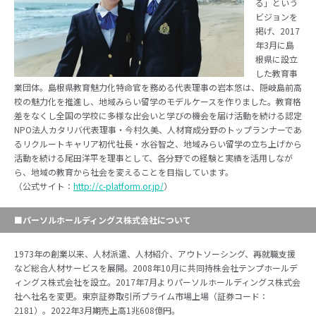
る」という
ビジョンを
掲げ、2017
年3月に島
根県に設立
した教育事
業団体。島根県教育魅力化特命官を務める代表理事の岩本悠は、隠岐島前高
校の魅力化を推進し、地域みらい留学のモデルケースを作りました。教育格
差をなくし全国の学校に多様な出会いと学びの機会を届け活動を続ける認定
NPO法人カタリバ代表理事・今村久美、人材育成分野のトップランナーであ
るリクルートキャリア初代社長・水谷智之、地域みらい留学の立ち上げから
活動を続ける尾田洋平を理事として、各分野での経験と実績を活用しなが
ら、地域の教育から社会を変えることを目指しています。
（公式サイト：
http://c-platform.or.jp/
）
■パーソルホールディングス株式会社について
1973年の創業以来、人材派遣、人材紹介、アウトソーシング、再就職支援
など総合人材サービスを展開。2008年10月に共同持株会社テンプホールデ
ィングス株式会社を設立。2017年7月よりパーソルホールディングス株式会
社へ社名を変更。東京証券取引所プライム市場上場（証券コード：
2181）。2022年3月期売上高1兆608億円。