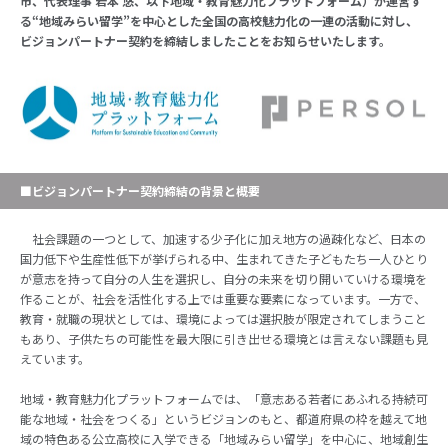
市、代表理事 岩本 悠、以下
地域・教育魅力化プラットフォーム
）が運営す
る“地域みらい留学”を中心とした全国の高校魅力化の一連の活動に対し、
ビジョンパートナー契約を締結しましたことをお知らせいたします。
■ビジョンパートナー契約締結の背景と概要
社会課題の一つとして、加速する少子化に加え地方の過疎化など、日本の
国力低下や生産性低下が挙げられる中、生まれてきた子どもたち一人ひとり
が意志を持って自分の人生を選択し、自分の未来を切り開いていける環境を
作ることが、社会を活性化する上では重要な要素になっています。一方で、
教育・就職の現状としては、環境によっては選択肢が限定されてしまうこと
もあり、子供たちの可能性を最大限に引き出せる環境とは言えない課題も見
えています。
地域・教育魅力化プラットフォーム
では、「意志ある若者にあふれる持続可
能な地域・社会をつくる」というビジョンのもと、都道府県の枠を越えて地
域の特色ある公立高校に入学できる「地域みらい留学」を中心に、地域創生