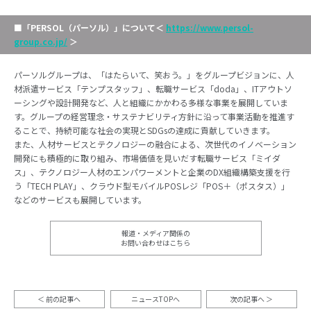
■「PERSOL（パーソル）」について
＜
https://www.persol-
group.co.jp/
＞
パーソルグループは、「はたらいて、笑おう。」をグループビジョンに、人
材派遣サービス「テンプスタッフ」、転職サービス「doda」、ITアウトソ
ーシングや設計開発など、人と組織にかかわる多様な事業を展開していま
す。グループの経営理念・サステナビリティ方針に沿って事業活動を推進す
ることで、持続可能な社会の実現とSDGsの達成に貢献していきます。
また、人材サービスとテクノロジーの融合による、次世代のイノベーション
開発にも積極的に取り組み、市場価値を見いだす転職サービス「ミイダ
ス」、テクノロジー人材のエンパワーメントと企業のDX組織構築支援を行
う「TECH PLAY」、クラウド型モバイルPOSレジ「POS＋（ポスタス）」
などのサービスも展開しています。
報道・メディア関係の
お問い合わせはこちら
前の記事へ
ニュースTOPへ
次の記事へ