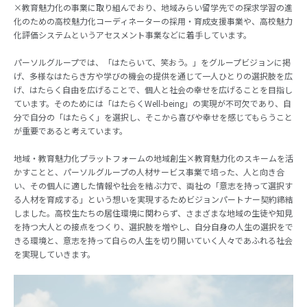
×教育魅力化の事業に取り組んでおり、地域みらい留学先での探求学習の進
化のための高校魅力化コーディネーターの採用・育成支援事業や、高校魅力
化評価システムというアセスメント事業などに着手しています。
パーソルグループでは、「はたらいて、笑おう。」をグループビジョンに掲
げ、多様なはたらき方や学びの機会の提供を通じて一人ひとりの選択肢を広
げ、はたらく自由を広げることで、個人と社会の幸せを広げることを目指し
ています。そのためには「はたらくWell-being」の実現が不可欠であり、自
分で自分の「はたらく」を選択し、そこから喜びや幸せを感じてもらうこと
が重要であると考えています。
地域・教育魅力化プラットフォーム
の地域創生×教育魅力化のスキームを活
かすことと、パーソルグループの人材サービス事業で培った、人と向き合
い、その個人に適した情報や社会を結ぶ力で、両社の「意志を持って選択す
る人材を育成する」という想いを実現するためビジョンパートナー契約締結
しました。高校生たちの居住環境に関わらず、さまざまな地域の生徒や知見
を持つ大人との接点をつくり、選択肢を増やし、自分自身の人生の選択をで
きる環境と、意志を持って自らの人生を切り開いていく人々であふれる社会
を実現していきます。