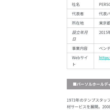
社名
PERS
代表者
代表
所在地
東京都
設立年月
2015
日
事業内容
ベン
Webサイ
https
ト
■パーソルホールデ
1973年のテンプスタ
材サービスを展開。200