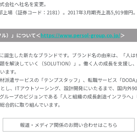
式会社へ社名を変更。
上場（証券コード：2181）。2017年3月期売上高5,919億円
ーソル）」について
＜
https://www.persol-group.co.jp/
＞
7月に誕生した新たなブランドです。ブランド名の由来は、「人
課題を解決していく（SOLUTION）」。働く人の成長を支援
います。
材派遣サービスの「テンプスタッフ」、転職サービス「DODA
めとし、ITアウトソーシング、設計開発にいたるまで、国内外9
グループのビジョンである「人と組織の成長創造インフラへ」
総合的に取り組んでいます。
報道・メディア関係の
お問い合わせはこちら