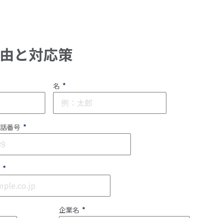
理由と対応策
*
名
*
話番号
*
*
企業名