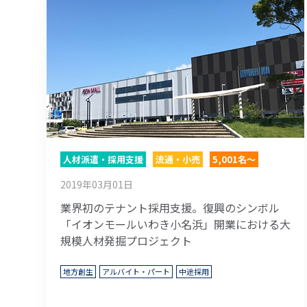
人材派遣・採用支援
流通・小売
5,001名～
2019年03月01日
業界初のテナント採用支援。復興のシンボル
「イオンモールいわき小名浜」開業における大
規模人材発掘プロジェクト
地方創生
アルバイト・パート
中途採用