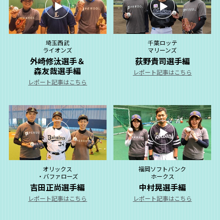
埼玉西武
千葉ロッテ
ライオンズ
マリーンズ
外崎修汰選手＆
荻野貴司選手編
森友哉選手編
レポート記事はこちら
レポート記事はこちら
オリックス
福岡ソフトバンク
・バファローズ
ホークス
吉田正尚選手編
中村晃選手編
レポート記事はこちら
レポート記事はこちら