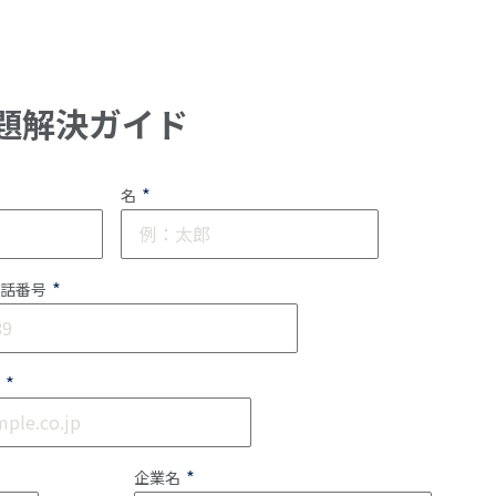
題解決ガイド
*
名
*
話番号
*
*
企業名